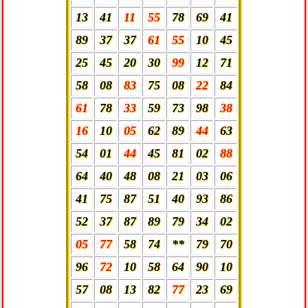
13
41
11
55
78
69
41
89
37
37
61
55
10
45
25
45
20
30
99
12
71
58
08
83
75
08
22
84
61
78
33
59
73
98
38
16
10
05
62
89
44
63
54
01
44
45
81
02
88
64
40
48
08
21
03
06
41
75
87
51
40
93
86
52
37
87
89
79
34
02
05
77
58
74
**
79
70
96
72
10
58
64
90
10
57
08
13
82
77
23
69