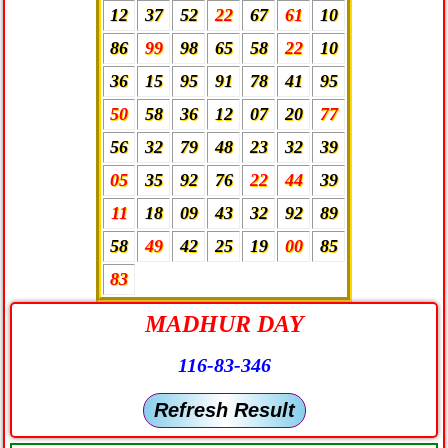
12
37
52
22
67
61
10
86
99
98
65
58
22
10
36
15
95
91
78
41
95
50
58
36
12
07
20
77
56
32
79
48
23
32
39
05
35
92
76
22
44
39
11
18
09
43
32
92
89
58
49
42
25
19
00
85
83
MADHUR DAY
116-83-346
Refresh Result