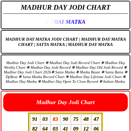
MADHUR DAY JODI CHART
DUBAI MATKA
MADHUR DAY MATKA JODI CHART | MADHUR DAY MATKA
CHART | SATTA MATKA | MADHUR DAY MATKA
Madhur Day Jodi Chart ❋ Madhur Day Jodi Record Chart ❋ Madhur Day
Weekly Chart ❋ Madhur Day Jodi Record ❋ Madhur Day Old Jodi Record ❋
Madhur Day Jodi Chart 2026❋ Satta Matka ❋ Matka Bazar ❋ Satta Batta ❋
DpBoss ❋ Satta Matka Record Chart ❋ Madhur Day Lifetime Jodi Chart ❋
Madhur Day Matka ❋ Madhur Day Open To Close Record ❋ Indian Matka.
Madhur Day Jodi Chart
91
03
83
90
75
48
47
82
64
03
41
09
12
06